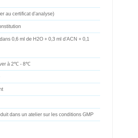
r au certificat d'analyse)
nstitution
 dans 0,6 ml de H2O + 0,3 ml d'ACN + 0,1
rver à 2℃ - 8℃
e
nt
duit dans un atelier sur les conditions GMP