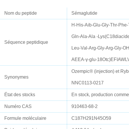
Nom du peptide
Sémaglutide
H-His-Aib-Glu-Gly-Thr-Phe-
Gln-Ala-Ala -Lys(C18diacid
Séquence peptidique
Leu-Val-Arg-Gly-Arg-Gl
AEEA-γ-glu-18Otc)EFIAW
Ozempic® (injection) et Ry
Synonymes
NNC0113-0217
État des stocks
En stock, production commer
Numéro CAS
910463-68-2
Formule moléculaire
C187H291N45O59