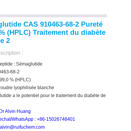
lutide CAS 910463-68-2 Pureté
 % (HPLC) Traitement du diabète
e 2
scription :
ptide : Sémaglutide
0463-68-2
≥99,0 % (HPLC)
Poudre lyophilisée blanche
tide a le potentiel pour le traitement du diabète de
 Dr Alvin Huang
echat/WhatsApp : +86-15026746401
: alvin@ruifuchem.com