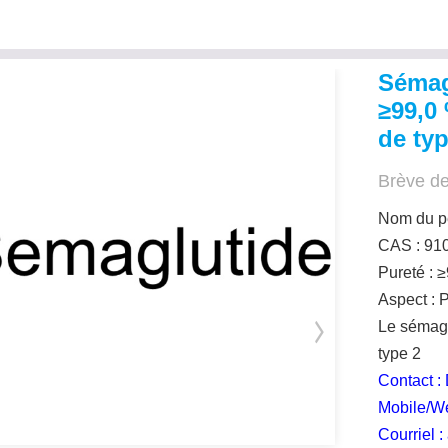
Sémag
≥99,0
de typ
Brève de
Nom du pe
CAS : 91
Pureté : 
Aspect : 
Le sémaglu
type 2
Contact :
Mobile/W
Courriel 