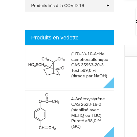
Produits liés à la COVID-19
Produits en vedette
(1R)-(-)-10-Acide
camphorsulfonique
CAS 35963-20-3
Test ≥99,0 %
(titrage par NaOH)
4-Acétoxystyrène
CAS 2628-16-2
(stabilisé avec
MEHQ ou TBC)
Pureté ≥98,0 %
(GC)