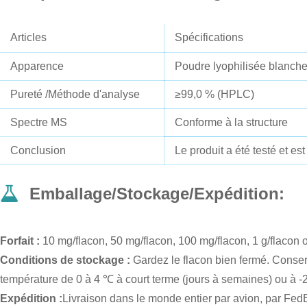
Articles
Spécifications
Apparence
Poudre lyophilisée blanch
Pureté /Méthode d'analyse
≥99,0 % (HPLC)
Spectre MS
Conforme à la structure
Conclusion
Le produit a été testé et e
Emballage/Stockage/
Expédition
:
Forfait :
10 mg/flacon, 50 mg/flacon, 100 mg/flacon, 1 g/flacon o
Conditions de stockage :
Gardez le flacon bien fermé. Conserv
température de 0 à 4 ℃ à court terme (jours à semaines) ou à -
Expédition :
Livraison dans le monde entier par avion, par Fed