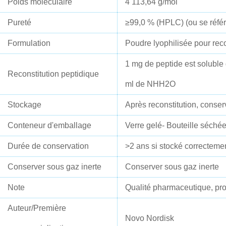
Poids moléculaire
4 113,64 g/mol
Pureté
≥99,0 % (HPLC) (ou se référe
Formulation
Poudre lyophilisée pour reco
1 mg de peptide est soluble
Reconstitution peptidique
ml de NHH2O
Stockage
Après reconstitution, conse
Conteneur d'emballage
Verre gelé- Bouteille séché
Durée de conservation
>2 ans si stocké correcteme
Conserver sous gaz inerte
Conserver sous gaz inerte
Note
Qualité pharmaceutique, pro
Auteur/Première
Novo Nordisk