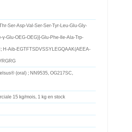
Thr-Ser-Asp-Val-Ser-Ser-Tyr-Leu-Glu-Gly-
e-γ-Glu-OEG-OEG)]-Glu-Phe-Ile-Ala-Trp-
y-OH; H-Aib-EGTFTSDVSSYLEGQAAK(AEEA-
LVRGRG
belsus® (oral) ; NN9535, OG217SC,
ciale 15 kg/mois, 1 kg en stock